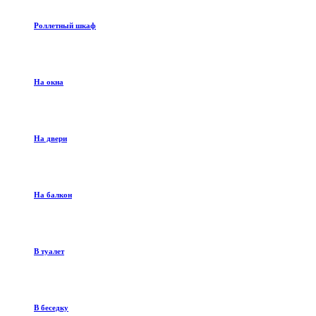
Роллетный шкаф
На окна
На двери
На балкон
В туалет
В беседку