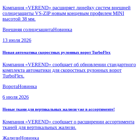
Компания «VEREND» расширяет линейку систем внешней
солнцезащиты VS-ZIP новым концевым профилем MINI
высотой 38 мм.
Внешняя солнцезащита
Новинка
13 июля 2026
Новая автоматика скоростных рулонных ворот TurboFlex
Компания «VEREND» сообщает об обновлении стандартного
комплекта автоматики для скоростных рулонных ворот
TurboFlex.
Ворота
Новинка
6 июля 2026
Новые ткани для вертикальных жалюзи уже в ассортименте!
Компания «VEREND» сообщает о расширении ассортимента
тканей для вертикальных жалюзи.
Жалюзи
Новинка