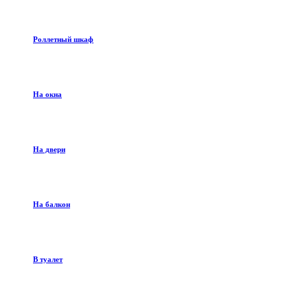
Роллетный шкаф
На окна
На двери
На балкон
В туалет