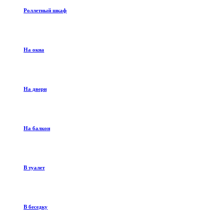
Роллетный шкаф
На окна
На двери
На балкон
В туалет
В беседку