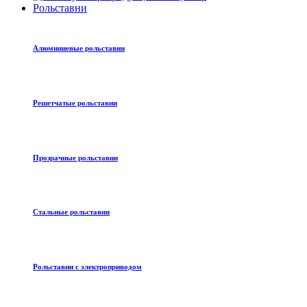
Рольставни
Алюминиевые рольставни
Решетчатые рольставни
Прозрачные рольставни
Стальные рольставни
Рольставни с электроприводом