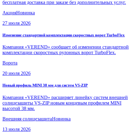
бесплатная доставка при заказе без дополнительных услуг.
Акция
Новинка
27 июля 2026
Изменение стандартной комплектации скоростных ворот TurboFlex
Компания «VEREND» сообщает об изменении стандартной
комплектации скоростных рулонных ворот TurboFlex.
Ворота
20 июля 2026
Новый профиль MINI 38 мм для систем VS-ZIP
Компания «VEREND» расширяет линейку систем внешней
солнцезащиты VS-ZIP новым концевым профилем MINI
высотой 38 мм.
Внешняя солнцезащита
Новинка
13 июля 2026