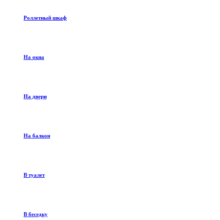
Роллетный шкаф
На окна
На двери
На балкон
В туалет
В беседку