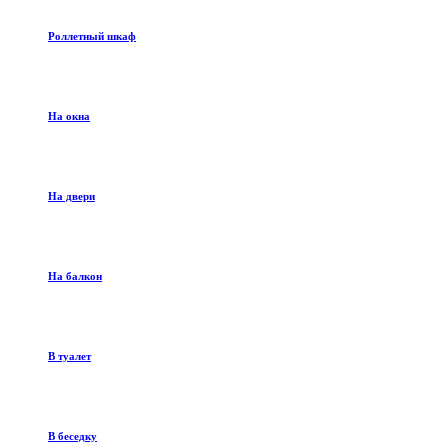
Роллетный шкаф
На окна
На двери
На балкон
В туалет
В беседку