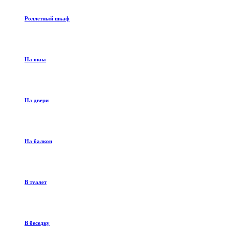
Роллетный шкаф
На окна
На двери
На балкон
В туалет
В беседку