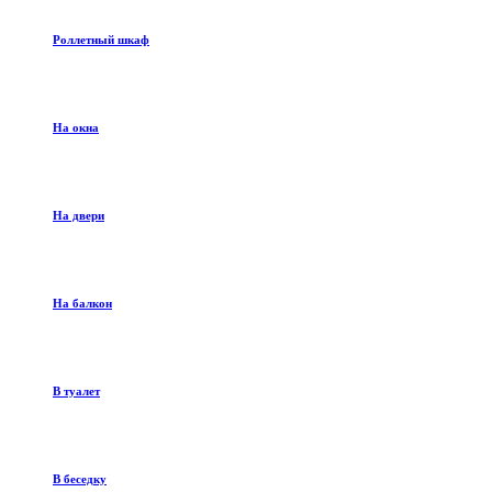
Роллетный шкаф
На окна
На двери
На балкон
В туалет
В беседку