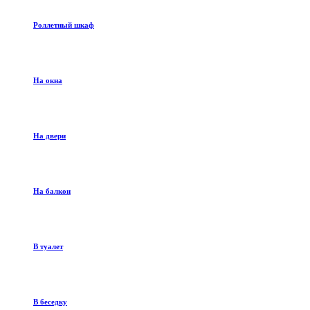
Роллетный шкаф
На окна
На двери
На балкон
В туалет
В беседку