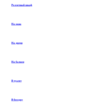
Роллетный шкаф
На окна
На двери
На балкон
В туалет
В беседку