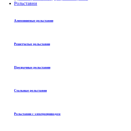
Рольставни
Алюминиевые рольставни
Решетчатые рольставни
Прозрачные рольставни
Стальные рольставни
Рольставни с электроприводом