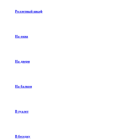
Роллетный шкаф
На окна
На двери
На балкон
В туалет
В беседку