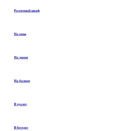
Роллетный шкаф
На окна
На двери
На балкон
В туалет
В беседку