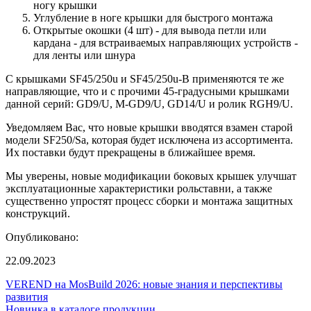
ногу крышки
Углубление в ноге крышки для быстрого монтажа
Открытые окошки (4 шт) - для вывода петли или
кардана - для встраиваемых направляющих устройств -
для ленты или шнура
С крышками SF45/250u и SF45/250u-B применяются те же
направляющие, что и с прочими 45-градусными крышками
данной серий: GD9/U, M-GD9/U, GD14/U и ролик RGH9/U.
Уведомляем Вас, что новые крышки вводятся взамен старой
модели SF250/Sa, которая будет исключена из ассортимента.
Их поставки будут прекращены в ближайшее время.
Мы уверены, новые модификации боковых крышек улучшат
эксплуатационные характеристики рольставни, а также
существенно упростят процесс сборки и монтажа защитных
конструкций.
Опубликовано:
22.09.2023
VEREND на MosBuild 2026: новые знания и перспективы
развития
Новинка в каталоге продукции