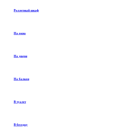
Роллетный шкаф
На окна
На двери
На балкон
В туалет
В беседку