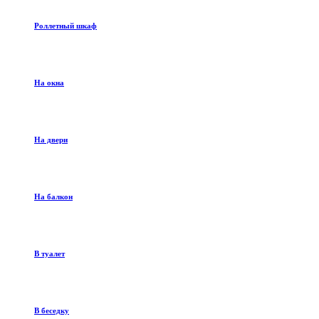
Роллетный шкаф
На окна
На двери
На балкон
В туалет
В беседку