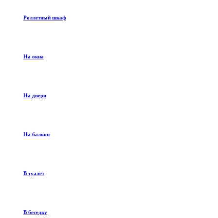
Роллетный шкаф
На окна
На двери
На балкон
В туалет
В беседку