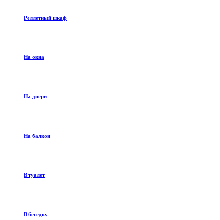
Роллетный шкаф
На окна
На двери
На балкон
В туалет
В беседку