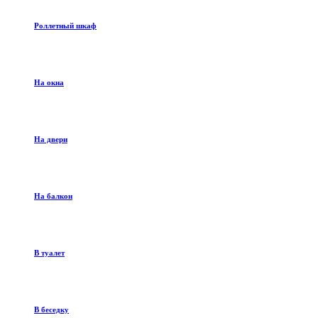
Роллетный шкаф
На окна
На двери
На балкон
В туалет
В беседку