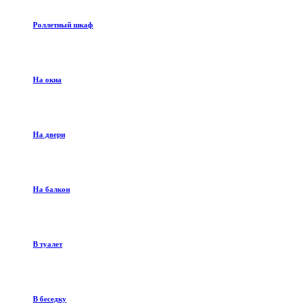
Роллетный шкаф
На окна
На двери
На балкон
В туалет
В беседку