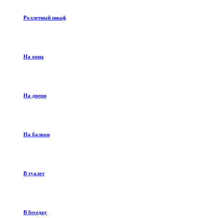
Роллетный шкаф
На окна
На двери
На балкон
В туалет
В беседку