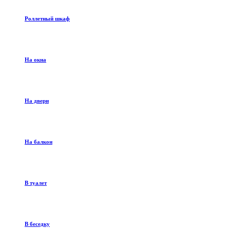
Роллетный шкаф
На окна
На двери
На балкон
В туалет
В беседку