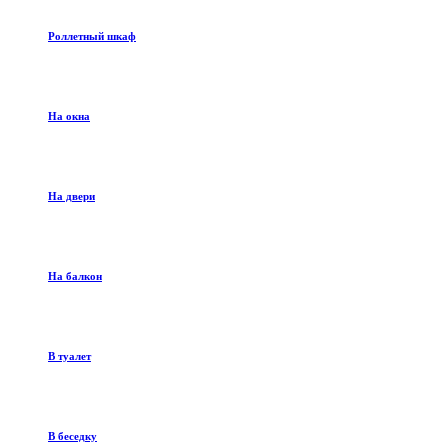
Роллетный шкаф
На окна
На двери
На балкон
В туалет
В беседку