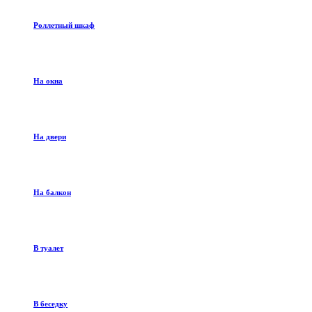
Роллетный шкаф
На окна
На двери
На балкон
В туалет
В беседку