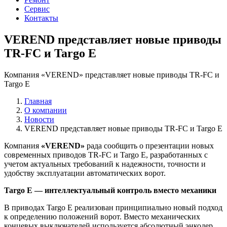
Сервис
Контакты
VEREND представляет новые приводы
TR-FC и Targo E
Компания «VEREND» представляет новые приводы TR-FC и
Targo E
Главная
О компании
Новости
VEREND представляет новые приводы TR-FC и Targo E
Компания
«VEREND»
рада сообщить о презентации новых
современных приводов TR-FC и Targo E, разработанных с
учетом актуальных требований к надежности, точности и
удобству эксплуатации автоматических ворот.
Targo E — интеллектуальный контроль вместо механики
В приводах Targo E реализован принципиально новый подход
к определению положений ворот. Вместо механических
концевых выключателей используется абсолютный энкодер,