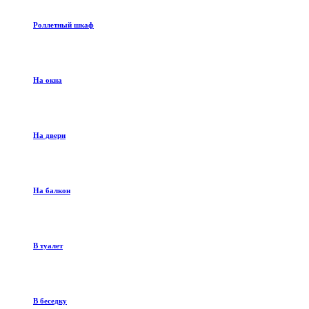
Роллетный шкаф
На окна
На двери
На балкон
В туалет
В беседку