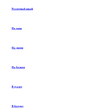
Роллетный шкаф
На окна
На двери
На балкон
В туалет
В беседку