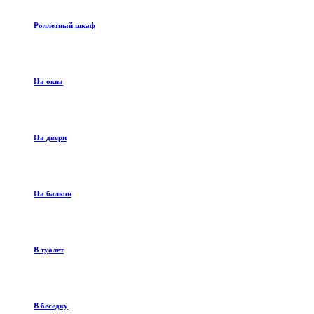
Роллетный шкаф
На окна
На двери
На балкон
В туалет
В беседку