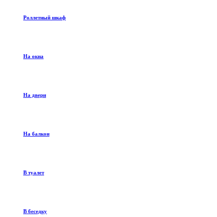
Роллетный шкаф
На окна
На двери
На балкон
В туалет
В беседку