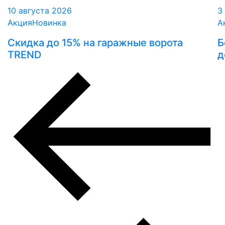
10 августа 2026
3
Акция
Новинка
А
Скидка до 15% на гаражные ворота
Б
TREND
д