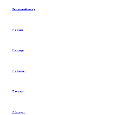
Роллетный шкаф
На окна
На двери
На балкон
В туалет
В беседку