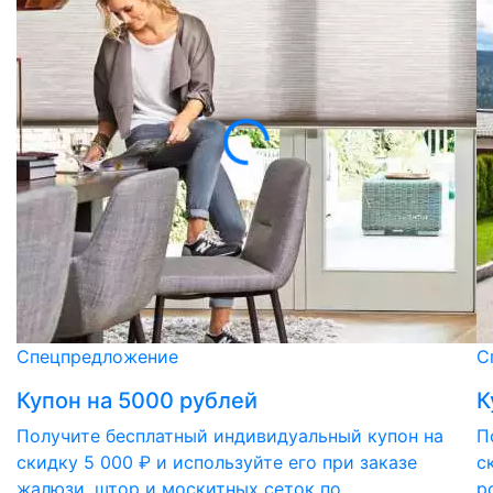
Спецпредложение
С
Купон на 5000 рублей
К
Получите бесплатный индивидуальный купон на
П
скидку 5 000 ₽ и используйте его при заказе
с
жалюзи, штор и москитных сеток по
р