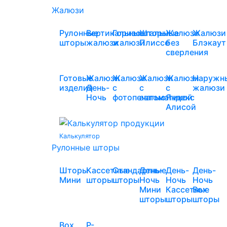
Жалюзи
Рулонные
Вертикальные
Горизонтальные
Шторы
Жалюзи
Жалюзи
шторы
жалюзи
жалюзи
Плиссе
без
Блэкаут
сверления
Готовые
Жалюзи
Жалюзи
Жалюзи
Жалюзи
Наружн
изделия
День-
с
с
с
жалюзи
Ночь
фотопечатью
автоматикой
Яндекс
Алисой
Калькулятор
Рулонные шторы
Шторы
Кассетные
Стандартные
День-
День-
День-
Мини
шторы
шторы
Ночь
Ночь
Ночь
Мини
Кассетные
Box
шторы
шторы
шторы
Box
Р-