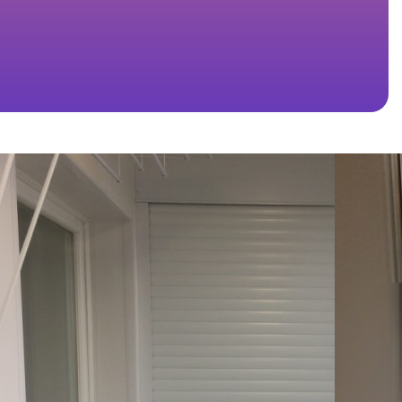
ованием рольставней, значительно сэкономит