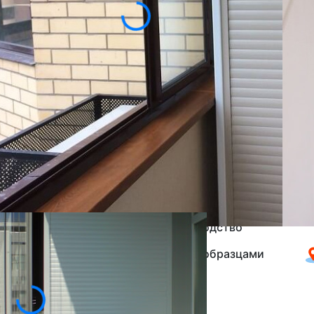
пространство балкона. За роллетами можно
кладовую. Рольставни плавно двигаются по 
распашных дверей не занимают лишнего ме
Такое изделие, установленное на балконе, 
выбор разнообразных цветов, структур и м
внешний вид балкона или лоджии.
Ц
Изготовим по вашим размерам
От производителя под ключ
2
1
2 года гарантии
Ко
Собственное производство
Бесплатный замер с образцами