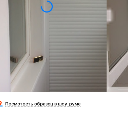
 спрятать, как небольшой стеллаж, так и целую
направляющим вверх и вниз, и в отличие от
ста.
будет смотреться надёжно и презентабельно. Большой
атериалов позволит обеспечить гармоничный
ена
4310
-35%
6050
₽
нсультация специалиста
Купить в 1 клик
Посмотреть образец в шоу-руме