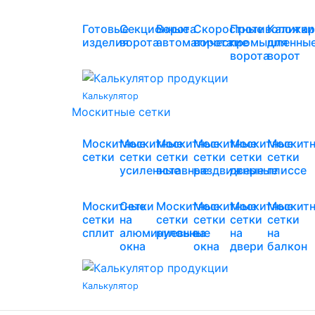
Готовые
Секционные
Ворота
Скоростные
Противопожар
Калитки
изделия
ворота
автоматические
ворота
промышленны
для
ворота
ворот
Калькулятор
Москитные сетки
Москитные
Москитные
Москитные
Москитные
Москитные
Москит
сетки
сетки
сетки
сетки
сетки
сетки
усиленные
вставные
раздвижные
дверные
плиссе
Москитные
Сетки
Москитные
Москитные
Москитные
Москит
сетки
на
сетки
сетки
сетки
сетки
сплит
алюминиевые
рулонные
на
на
на
окна
окна
двери
балкон
Калькулятор