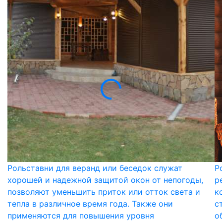
Рольставни для веранд или беседок служат
Р
хорошей и надежной защитой окон от непогоды,
р
позволяют уменьшить приток или отток света и
к
тепла в различное время года. Также они
с
применяются для повышения уровня
о