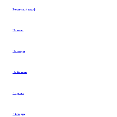
Роллетный шкаф
На окна
На двери
На балкон
В туалет
В беседку