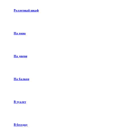
Роллетный шкаф
На окна
На двери
На балкон
В туалет
В беседку